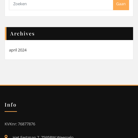
Gaan
Archives
april 2024
Info
KVKnr: 76877876
Het Eertman 7, 7595BW Weerselo